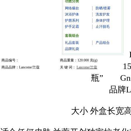
功效分类
网络爆款
防晒/喷雾
沐浴护体
洗发护发
护唇系列
身体护理
护手足霜
止汗脱毛
套装组合
礼品套装
产品组合
品牌礼袋
商品编号：
商品重量：120.000 克(g)
1
商品品牌：Lancome/兰蔻
关 键 词：
Lancome/兰蔻
瓶” Gni
品牌L
大小 外盒长宽高5.