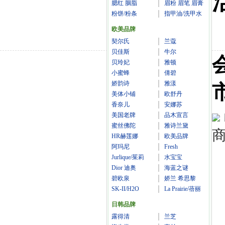
腮红 胭脂
眉粉 眉笔 眉膏
粉饼/粉条
指甲油/洗甲水
欧美品牌
契尔氏
兰蔻
贝佳斯
牛尔
贝玲妃
雅顿
小蜜蜂
倩碧
娇韵诗
雅漾
美体小铺
欧舒丹
香奈儿
安娜苏
美国老牌
品木宣言
蜜丝佛陀
雅诗兰黛
商
HR赫莲娜
欧美品牌
阿玛尼
Fresh
Jurlique/茱莉
水宝宝
Dior 迪奥
海蓝之谜
碧欧泉
娇兰 希思黎
SK-II/H2O
La Prairie/蓓丽
日韩品牌
露得清
兰芝