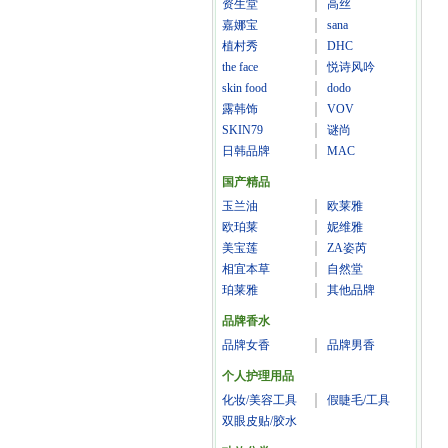
资生堂
高丝
嘉娜宝
sana
植村秀
DHC
the face
悦诗风吟
skin food
dodo
露韩饰
VOV
SKIN79
谜尚
日韩品牌
MAC
国产精品
玉兰油
欧莱雅
欧珀莱
妮维雅
美宝莲
ZA姿芮
相宜本草
自然堂
珀莱雅
其他品牌
品牌香水
品牌女香
品牌男香
个人护理用品
化妆/美容工具
假睫毛/工具
双眼皮贴/胶水