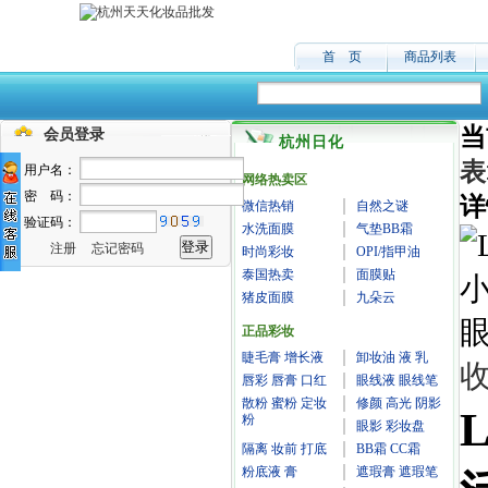
首 页
商品列表
当
会员登录
杭州日化
表
用户名：
网络热卖区
密 码：
详
微信热销
自然之谜
验证码：
水洗面膜
气垫BB霜
注册
忘记密码
时尚彩妆
OPI/指甲油
泰国热卖
面膜贴
猪皮面膜
九朵云
正品彩妆
睫毛膏 增长液
卸妆油 液 乳
唇彩 唇膏 口红
眼线液 眼线笔
散粉 蜜粉 定妆
修颜 高光 阴影
粉
眼影 彩妆盘
隔离 妆前 打底
BB霜 CC霜
粉底液 膏
遮瑕膏 遮瑕笔