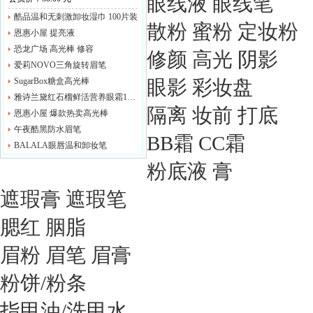
眼线液 眼线笔
酷品温和无刺激卸妆湿巾 100片装
散粉 蜜粉 定妆粉
恩惠小屋 提亮液
恐龙广场 高光棒 修容
修颜 高光 阴影
爱莉NOVO三角旋转眉笔
SugarBox糖盒高光棒
眼影 彩妆盘
雅诗兰黛红石榴鲜活营养眼霜15ml/眼部啫喱
隔离 妆前 打底
恩惠小屋 爆款热卖高光棒
午夜酷黑防水眉笔
BB霜 CC霜
BALALA眼唇温和卸妆笔
粉底液 膏
遮瑕膏 遮瑕笔
腮红 胭脂
眉粉 眉笔 眉膏
粉饼/粉条
指甲油/洗甲水