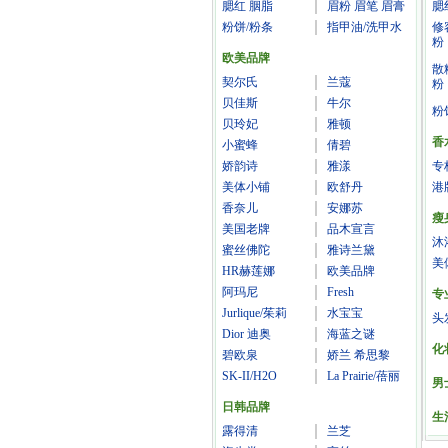
腮红 胭脂
眉粉 眉笔 眉膏
腮
粉饼/粉条
指甲油/洗甲水
修
粉
欧美品牌
散
契尔氏
兰蔻
粉
贝佳斯
牛尔
粉
贝玲妃
雅顿
香
小蜜蜂
倩碧
娇韵诗
雅漾
专
美体小铺
欧舒丹
港
香奈儿
安娜苏
瘦
美国老牌
品木宣言
沐
蜜丝佛陀
雅诗兰黛
美
HR赫莲娜
欧美品牌
阿玛尼
Fresh
专
Jurlique/茱莉
水宝宝
头
Dior 迪奥
海蓝之谜
化
碧欧泉
娇兰 希思黎
SK-II/H2O
La Prairie/蓓丽
男
日韩品牌
生
露得清
兰芝