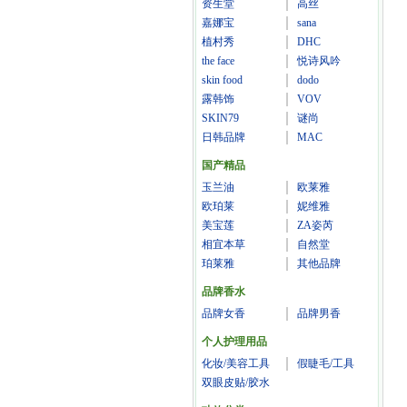
资生堂
高丝
嘉娜宝
sana
植村秀
DHC
the face
悦诗风吟
skin food
dodo
露韩饰
VOV
SKIN79
谜尚
日韩品牌
MAC
国产精品
玉兰油
欧莱雅
欧珀莱
妮维雅
美宝莲
ZA姿芮
相宜本草
自然堂
珀莱雅
其他品牌
品牌香水
品牌女香
品牌男香
个人护理用品
化妆/美容工具
假睫毛/工具
双眼皮贴/胶水