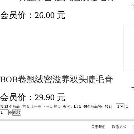
会员价：
26.00
元
BOB卷翘绒密滋养双头睫毛膏
会员价：
29.90
元
共
33
个商品
首页
上一页
下一页
尾页
页次：
1
/1页
40
个商品/页 转到：
页
跳转
页
关于我们
联系方式