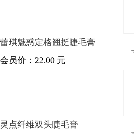
蕾琪魅惑定格翘挺睫毛膏
会员价：
22.00
元
灵点纤维双头睫毛膏