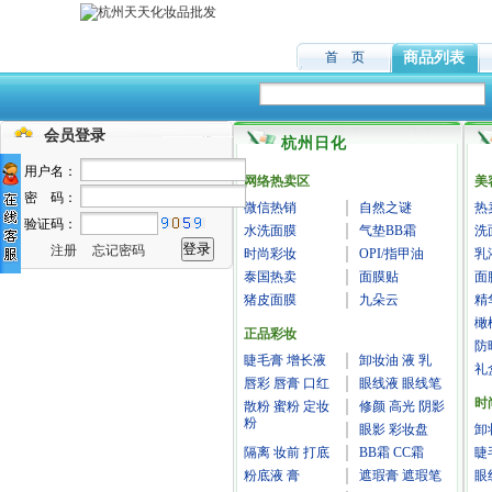
首 页
商品列表
会员登录
杭州日化
用户名：
网络热卖区
美
密 码：
微信热销
自然之谜
热
验证码：
水洗面膜
气垫BB霜
洗
注册
忘记密码
时尚彩妆
OPI/指甲油
乳
泰国热卖
面膜贴
面
猪皮面膜
九朵云
精
橄
正品彩妆
防
睫毛膏 增长液
卸妆油 液 乳
礼
唇彩 唇膏 口红
眼线液 眼线笔
时
散粉 蜜粉 定妆
修颜 高光 阴影
粉
眼影 彩妆盘
卸
隔离 妆前 打底
BB霜 CC霜
睫
粉底液 膏
遮瑕膏 遮瑕笔
眼