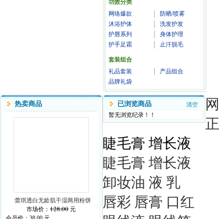
功效分类
网络爆款
防晒/喷雾
沐浴护体
洗发护发
护唇系列
身体护理
护手足霜
止汗脱毛
套装组合
礼品套装
产品组合
品牌礼袋
热卖商品
已浏览商品
清空
暂无浏览纪录！！
睫毛膏 增长液
睫毛膏 增长液
卸妆油 液 乳
唇彩 唇膏 口红
蕾琪透白无龄肌干湿两用粉饼
128.00
市场价：
元
会员价：
38.00
元