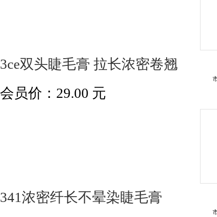
3ce双头睫毛膏 拉长浓密卷翘
会员价：
29.00
元
341浓密纤长不晕染睫毛膏