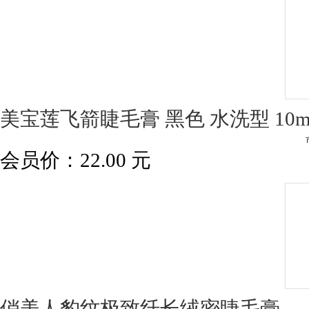
美宝莲飞箭睫毛膏 黑色 水洗型 10m
会员价：
22.00
元
俏美人豹纹极致纤长绒密睫毛膏