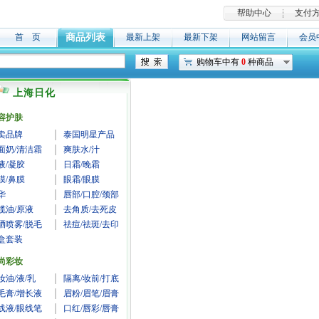
帮助中心
支付
首 页
商品列表
最新上架
最新下架
网站留言
会员
购物车中有
0
种商品
上海日化
容护肤
卖品牌
泰国明星产品
面奶/清洁霜
爽肤水/汁
液/凝胶
日霜/晚霜
膜/鼻膜
眼霜/眼膜
华
唇部/口腔/颈部
榄油/原液
去角质/去死皮
晒喷雾/脱毛
祛痘/祛斑/去印
盒套装
尚彩妆
妆油/液/乳
隔离/妆前/打底
毛膏/增长液
眉粉/眉笔/眉膏
线液/眼线笔
口红/唇彩/唇膏