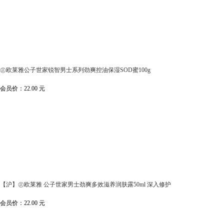
㊣欧莱雅公子世家锐智男士系列劲爽控油保湿SOD蜜100g
会员价：
22.00
元
【沪】㊣欧莱雅 公子世家男士劲爽多效滋养润肤露50ml 深入修护
会员价：
22.00
元