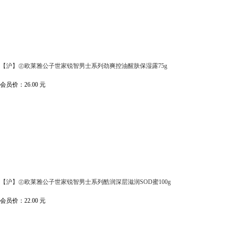
【沪】㊣欧莱雅公子世家锐智男士系列劲爽控油醒肤保湿露75g
会员价：
26.00
元
【沪】㊣欧莱雅公子世家锐智男士系列酷润深层滋润SOD蜜100g
会员价：
22.00
元