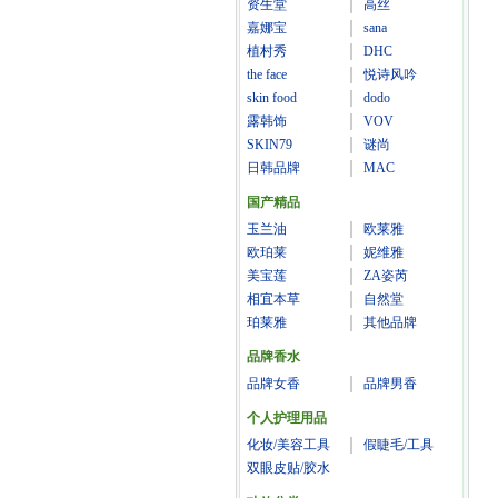
资生堂
高丝
嘉娜宝
sana
植村秀
DHC
the face
悦诗风吟
skin food
dodo
露韩饰
VOV
SKIN79
谜尚
日韩品牌
MAC
国产精品
玉兰油
欧莱雅
欧珀莱
妮维雅
美宝莲
ZA姿芮
相宜本草
自然堂
珀莱雅
其他品牌
品牌香水
品牌女香
品牌男香
个人护理用品
化妆/美容工具
假睫毛/工具
双眼皮贴/胶水