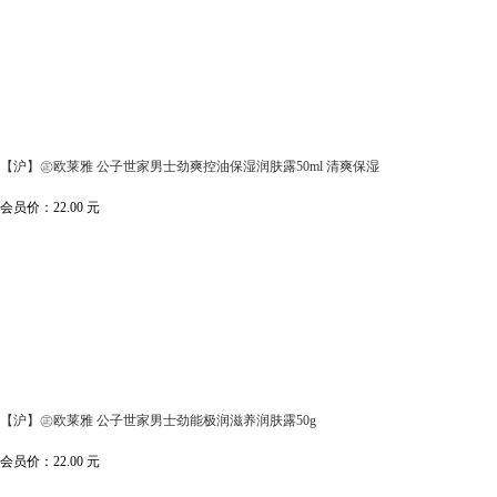
【沪】㊣欧莱雅 公子世家男士劲爽控油保湿润肤露50ml 清爽保湿
会员价：
22.00
元
【沪】㊣欧莱雅 公子世家男士劲能极润滋养润肤露50g
会员价：
22.00
元