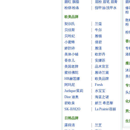
腮红 胭脂
眉粉 眉笔 眉膏
腮
粉饼/粉条
指甲油/洗甲水
修
粉
欧美品牌
散
契尔氏
兰蔻
粉
贝佳斯
牛尔
粉
贝玲妃
雅顿
香
小蜜蜂
倩碧
娇韵诗
雅漾
专
美体小铺
欧舒丹
港
香奈儿
安娜苏
瘦
美国老牌
品木宣言
沐
蜜丝佛陀
雅诗兰黛
美
HR赫莲娜
欧美品牌
阿玛尼
Fresh
专
Jurlique/茱莉
水宝宝
头
Dior 迪奥
海蓝之谜
化
碧欧泉
娇兰 希思黎
SK-II/H2O
La Prairie/蓓丽
男
日韩品牌
生
露得清
兰芝