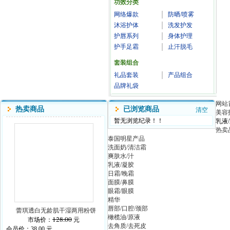
功效分类
网络爆款
防晒/喷雾
沐浴护体
洗发护发
护唇系列
身体护理
护手足霜
止汗脱毛
套装组合
礼品套装
产品组合
品牌礼袋
网站
热卖商品
已浏览商品
清空
美容
暂无浏览纪录！！
乳液
热卖
泰国明星产品
洗面奶/清洁霜
爽肤水/汁
乳液/凝胶
日霜/晚霜
面膜/鼻膜
眼霜/眼膜
精华
唇部/口腔/颈部
蕾琪透白无龄肌干湿两用粉饼
橄榄油/原液
128.00
市场价：
元
去角质/去死皮
会员价：
38.00
元