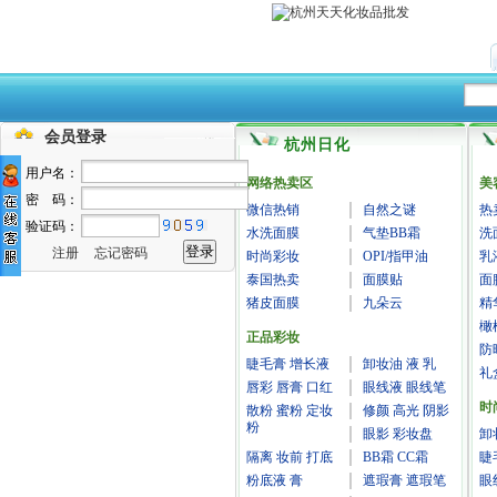
会员登录
杭州日化
用户名：
网络热卖区
美
密 码：
微信热销
自然之谜
热
验证码：
水洗面膜
气垫BB霜
洗
注册
忘记密码
时尚彩妆
OPI/指甲油
乳
泰国热卖
面膜贴
面
猪皮面膜
九朵云
精
橄
正品彩妆
防
睫毛膏 增长液
卸妆油 液 乳
礼
唇彩 唇膏 口红
眼线液 眼线笔
时
散粉 蜜粉 定妆
修颜 高光 阴影
粉
眼影 彩妆盘
卸
隔离 妆前 打底
BB霜 CC霜
睫
粉底液 膏
遮瑕膏 遮瑕笔
眼