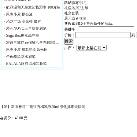
防晒喷雾/脱毛
酷品温和无刺激卸妆湿巾 100片装
祛痘/祛斑/去印
礼盒套装
恩惠小屋 提亮液
展开或者收缩
恐龙广场 高光棒 修容
共搜索到
16
个符合条件的商品。
爱莉NOVO三角旋转眉笔
关键字：
价格：
到
SugarBox糖盒高光棒
搜索
雅诗兰黛红石榴鲜活营养眼霜15ml/眼部啫喱
排序：
恩惠小屋 爆款热卖高光棒
午夜酷黑防水眉笔
BALALA眼唇温和卸妆笔
【沪】新版雅诗兰黛红石榴乳液50ml 净化排毒去暗沉
会员价：
48.00
元