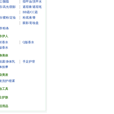
红/胭脂
指甲油/洗甲水
容/高光/阴影
遮瑕膏/遮瑕笔
BB霜/CC霜
粉/蜜粉/定妆
粉底液/膏
眼影/彩妆盘
饼/粉条
水伊人
柜香水
Q版香水
版香水
身美体
浴露/身体乳
手足护理
体按摩
业美发
发洗护/喷雾
妆工具
士护肤
活用品