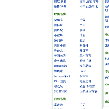
腮红 胭脂
眉粉 眉笔 眉膏
腮
粉饼/粉条
指甲油/洗甲水
修
粉
欧美品牌
散
契尔氏
兰蔻
粉
贝佳斯
牛尔
粉
贝玲妃
雅顿
香
小蜜蜂
倩碧
娇韵诗
雅漾
专
美体小铺
欧舒丹
港
香奈儿
安娜苏
瘦
美国老牌
品木宣言
沐
蜜丝佛陀
雅诗兰黛
美
HR赫莲娜
欧美品牌
阿玛尼
Fresh
专
Jurlique/茱莉
水宝宝
头
Dior 迪奥
海蓝之谜
化
碧欧泉
娇兰 希思黎
SK-II/H2O
La Prairie/蓓丽
男
日韩品牌
生
露得清
兰芝