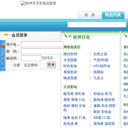
首 页
商品列表
会员登录
杭州日化
用户名：
网络热卖区
美
密 码：
微信热销
自然之谜
热
验证码：
水洗面膜
气垫BB霜
洗
注册
忘记密码
时尚彩妆
OPI/指甲油
乳
泰国热卖
面膜贴
面
猪皮面膜
九朵云
精
橄
正品彩妆
防
睫毛膏 增长液
卸妆油 液 乳
礼
唇彩 唇膏 口红
眼线液 眼线笔
时
散粉 蜜粉 定妆
修颜 高光 阴影
粉
眼影 彩妆盘
卸
隔离 妆前 打底
BB霜 CC霜
睫
粉底液 膏
遮瑕膏 遮瑕笔
眼