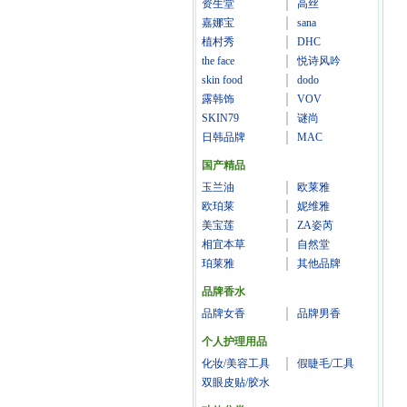
资生堂
高丝
嘉娜宝
sana
植村秀
DHC
the face
悦诗风吟
skin food
dodo
露韩饰
VOV
SKIN79
谜尚
日韩品牌
MAC
国产精品
玉兰油
欧莱雅
欧珀莱
妮维雅
美宝莲
ZA姿芮
相宜本草
自然堂
珀莱雅
其他品牌
品牌香水
品牌女香
品牌男香
个人护理用品
化妆/美容工具
假睫毛/工具
双眼皮贴/胶水