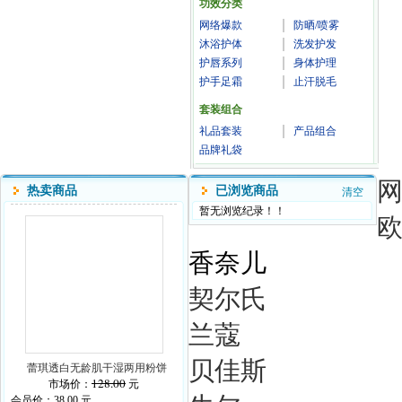
功效分类
网络爆款
防晒/喷雾
沐浴护体
洗发护发
护唇系列
身体护理
护手足霜
止汗脱毛
套装组合
礼品套装
产品组合
品牌礼袋
热卖商品
已浏览商品
清空
暂无浏览纪录！！
香奈儿
契尔氏
兰蔻
贝佳斯
蕾琪透白无龄肌干湿两用粉饼
128.00
市场价：
元
会员价：
38.00
元