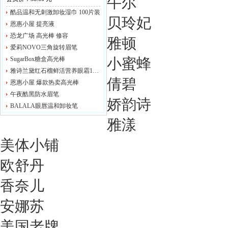
牛尔
酷品温和无刺激卸妆湿巾 100片装
贝玲妃
恩惠小屋 提亮液
恐龙广场 高光棒 修容
雅顿
爱莉NOVO三角旋转眉笔
SugarBox糖盒高光棒
小蜜蜂
雅诗兰黛红石榴鲜活营养眼霜15ml/眼部啫喱
倩碧
恩惠小屋 爆款热卖高光棒
午夜酷黑防水眉笔
娇韵诗
BALALA眼唇温和卸妆笔
雅漾
美体小铺
欧舒丹
香奈儿
安娜苏
美国老牌