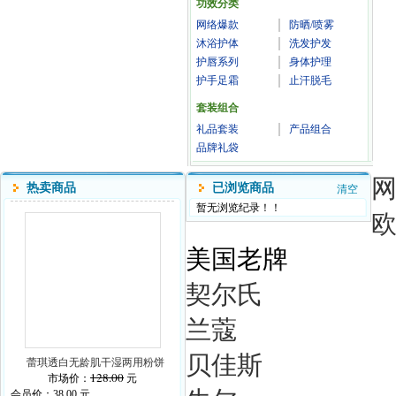
功效分类
网络爆款
防晒/喷雾
沐浴护体
洗发护发
护唇系列
身体护理
护手足霜
止汗脱毛
套装组合
礼品套装
产品组合
品牌礼袋
热卖商品
已浏览商品
清空
暂无浏览纪录！！
美国老牌
契尔氏
兰蔻
贝佳斯
蕾琪透白无龄肌干湿两用粉饼
128.00
市场价：
元
会员价：
38.00
元