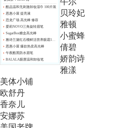
牛尔
酷品温和无刺激卸妆湿巾 100片装
贝玲妃
恩惠小屋 提亮液
恐龙广场 高光棒 修容
雅顿
爱莉NOVO三角旋转眉笔
SugarBox糖盒高光棒
小蜜蜂
雅诗兰黛红石榴鲜活营养眼霜15ml/眼部啫喱
倩碧
恩惠小屋 爆款热卖高光棒
午夜酷黑防水眉笔
娇韵诗
BALALA眼唇温和卸妆笔
雅漾
美体小铺
欧舒丹
香奈儿
安娜苏
美国老牌