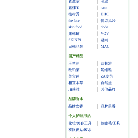
资生堂
高丝
嘉娜宝
sana
植村秀
DHC
the face
悦诗风吟
skin food
dodo
露韩饰
VOV
SKIN79
谜尚
日韩品牌
MAC
国产精品
玉兰油
欧莱雅
欧珀莱
妮维雅
美宝莲
ZA姿芮
相宜本草
自然堂
珀莱雅
其他品牌
品牌香水
品牌女香
品牌男香
个人护理用品
化妆/美容工具
假睫毛/工具
双眼皮贴/胶水