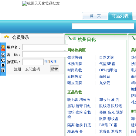
首 页
商品列表
会员登录
杭州日化
用户名：
网络热卖区
美
密 码：
微信热销
自然之谜
热
验证码：
水洗面膜
气垫BB霜
洗
注册
忘记密码
时尚彩妆
OPI/指甲油
乳
泰国热卖
面膜贴
面
猪皮面膜
九朵云
精
橄
正品彩妆
防
睫毛膏 增长液
卸妆油 液 乳
礼
唇彩 唇膏 口红
眼线液 眼线笔
时
散粉 蜜粉 定妆
修颜 高光 阴影
粉
眼影 彩妆盘
卸
隔离 妆前 打底
BB霜 CC霜
睫
粉底液 膏
遮瑕膏 遮瑕笔
眼