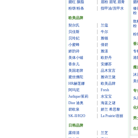
腮红 胭脂
眉粉 眉笔 眉膏
腮
粉饼/粉条
指甲油/洗甲水
修
粉
欧美品牌
散
契尔氏
兰蔻
粉
贝佳斯
牛尔
粉
贝玲妃
雅顿
香
小蜜蜂
倩碧
娇韵诗
雅漾
专
美体小铺
欧舒丹
港
香奈儿
安娜苏
瘦
美国老牌
品木宣言
沐
蜜丝佛陀
雅诗兰黛
美
HR赫莲娜
欧美品牌
阿玛尼
Fresh
专
Jurlique/茱莉
水宝宝
头
Dior 迪奥
海蓝之谜
化
碧欧泉
娇兰 希思黎
SK-II/H2O
La Prairie/蓓丽
男
日韩品牌
生
露得清
兰芝