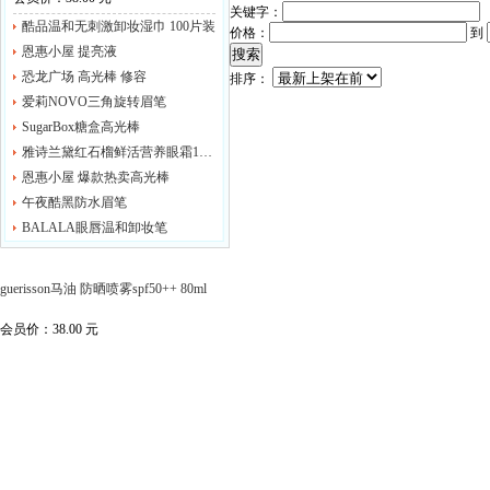
关键字：
酷品温和无刺激卸妆湿巾 100片装
价格：
到
恩惠小屋 提亮液
搜索
恐龙广场 高光棒 修容
排序：
爱莉NOVO三角旋转眉笔
SugarBox糖盒高光棒
雅诗兰黛红石榴鲜活营养眼霜15ml/眼部啫喱
恩惠小屋 爆款热卖高光棒
午夜酷黑防水眉笔
BALALA眼唇温和卸妆笔
guerisson马油 防晒喷雾spf50++ 80ml
会员价：
38.00
元