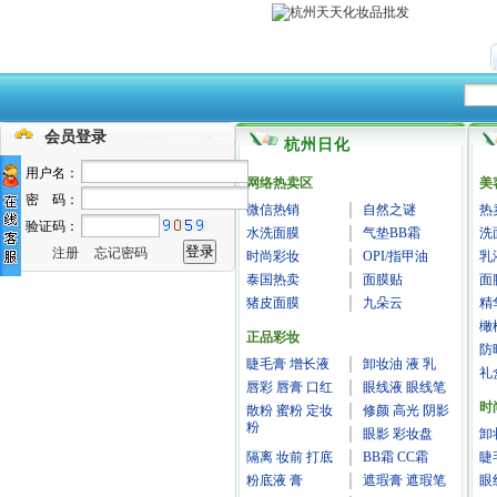
会员登录
杭州日化
用户名：
网络热卖区
美
密 码：
微信热销
自然之谜
热
验证码：
水洗面膜
气垫BB霜
洗
注册
忘记密码
时尚彩妆
OPI/指甲油
乳
泰国热卖
面膜贴
面
猪皮面膜
九朵云
精
橄
正品彩妆
防
睫毛膏 增长液
卸妆油 液 乳
礼
唇彩 唇膏 口红
眼线液 眼线笔
时
散粉 蜜粉 定妆
修颜 高光 阴影
粉
眼影 彩妆盘
卸
隔离 妆前 打底
BB霜 CC霜
睫
粉底液 膏
遮瑕膏 遮瑕笔
眼