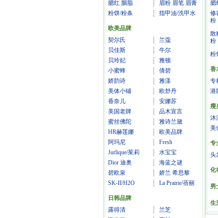
腮红 胭脂
眉粉 眉笔 眉膏
腮
粉饼/粉条
指甲油/洗甲水
修
粉
欧美品牌
散
契尔氏
兰蔻
粉
贝佳斯
牛尔
粉
贝玲妃
雅顿
香
小蜜蜂
倩碧
娇韵诗
雅漾
专
美体小铺
欧舒丹
港
香奈儿
安娜苏
瘦
美国老牌
品木宣言
沐
蜜丝佛陀
雅诗兰黛
美
HR赫莲娜
欧美品牌
阿玛尼
Fresh
专
Jurlique/茱莉
水宝宝
头
Dior 迪奥
海蓝之谜
化
碧欧泉
娇兰 希思黎
SK-II/H2O
La Prairie/蓓丽
男
日韩品牌
生
露得清
兰芝