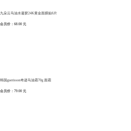
九朵云马油水凝胶24K黄金面膜贴6片
会员价：
68.00
元
韩国guerisson奇迹马油霜70g 面霜
会员价：
79.00
元