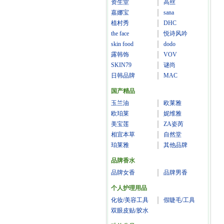
资生堂
高丝
嘉娜宝
sana
植村秀
DHC
the face
悦诗风吟
skin food
dodo
露韩饰
VOV
SKIN79
谜尚
日韩品牌
MAC
国产精品
玉兰油
欧莱雅
欧珀莱
妮维雅
美宝莲
ZA姿芮
相宜本草
自然堂
珀莱雅
其他品牌
品牌香水
品牌女香
品牌男香
个人护理用品
化妆/美容工具
假睫毛/工具
双眼皮贴/胶水