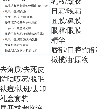
乳液/凝胶
酷品温和无刺激卸妆湿巾 100片装
日霜/晚霜
恩惠小屋 提亮液
恐龙广场 高光棒 修容
面膜/鼻膜
爱莉NOVO三角旋转眉笔
SugarBox糖盒高光棒
眼霜/眼膜
雅诗兰黛红石榴鲜活营养眼霜15ml/眼部啫喱
精华
恩惠小屋 爆款热卖高光棒
午夜酷黑防水眉笔
唇部/口腔/颈部
BALALA眼唇温和卸妆笔
橄榄油/原液
去角质/去死皮
防晒喷雾/脱毛
祛痘/祛斑/去印
礼盒套装
展开或者收缩