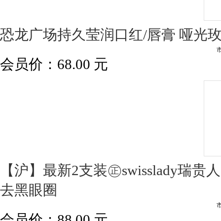
恐龙广场持久莹润口红/唇膏 哑光
会员价：
68.00
元
【沪】最新2支装㊣swisslady瑞贵
去黑眼圈
会员价：
88.00
元