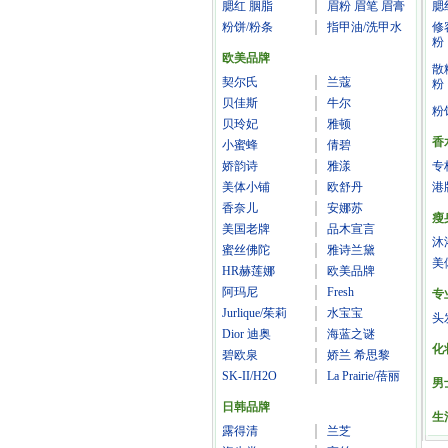
腮红 胭脂
眉粉 眉笔 眉膏
腮
粉饼/粉条
指甲油/洗甲水
修
粉
欧美品牌
散
契尔氏
兰蔻
粉
贝佳斯
牛尔
粉
贝玲妃
雅顿
香
小蜜蜂
倩碧
娇韵诗
雅漾
专
美体小铺
欧舒丹
港
香奈儿
安娜苏
瘦
美国老牌
品木宣言
沐
蜜丝佛陀
雅诗兰黛
美
HR赫莲娜
欧美品牌
阿玛尼
Fresh
专
Jurlique/茱莉
水宝宝
头
Dior 迪奥
海蓝之谜
化
碧欧泉
娇兰 希思黎
SK-II/H2O
La Prairie/蓓丽
男
日韩品牌
生
露得清
兰芝