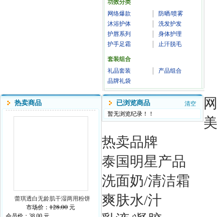
功效分类
网络爆款
防晒/喷雾
沐浴护体
洗发护发
护唇系列
身体护理
护手足霜
止汗脱毛
套装组合
礼品套装
产品组合
品牌礼袋
热卖商品
已浏览商品
清空
暂无浏览纪录！！
热卖品牌
泰国明星产品
洗面奶/清洁霜
爽肤水/汁
蕾琪透白无龄肌干湿两用粉饼
128.00
市场价：
元
会员价：
38.00
元