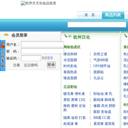
首 页
商品列表
会员登录
杭州日化
用户名：
网络热卖区
美
密 码：
微信热销
自然之谜
热
验证码：
水洗面膜
气垫BB霜
洗
注册
忘记密码
时尚彩妆
OPI/指甲油
乳
泰国热卖
面膜贴
面
猪皮面膜
九朵云
精
橄
正品彩妆
防
睫毛膏 增长液
卸妆油 液 乳
礼
唇彩 唇膏 口红
眼线液 眼线笔
时
散粉 蜜粉 定妆
修颜 高光 阴影
粉
眼影 彩妆盘
卸
隔离 妆前 打底
BB霜 CC霜
睫
粉底液 膏
遮瑕膏 遮瑕笔
眼