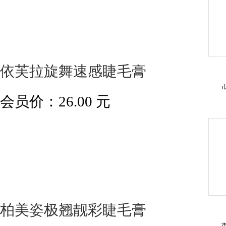
依芙拉旋舞速感睫毛膏
会员价：
26.00
元
柏美姿极翘靓彩睫毛膏