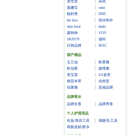
资生堂
高丝
嘉娜宝
sana
植村秀
DHC
the face
悦诗风吟
skin food
dodo
露韩饰
VOV
SKIN79
谜尚
日韩品牌
MAC
国产精品
玉兰油
欧莱雅
欧珀莱
妮维雅
美宝莲
ZA姿芮
相宜本草
自然堂
珀莱雅
其他品牌
品牌香水
品牌女香
品牌男香
个人护理用品
化妆/美容工具
假睫毛/工具
双眼皮贴/胶水