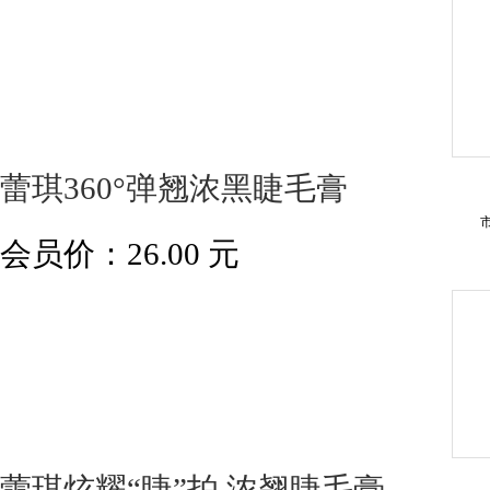
蕾琪360°弹翘浓黑睫毛膏
会员价：
26.00
元
蕾琪炫耀“睫”拍 浓翘睫毛膏