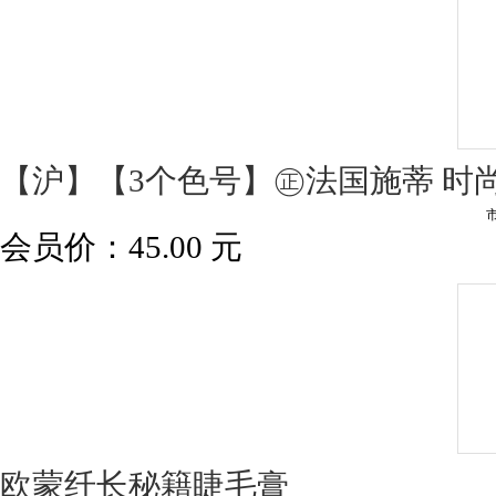
【沪】【3个色号】㊣法国施蒂 时尚光
会员价：
45.00
元
欧蒙纤长秘籍睫毛膏