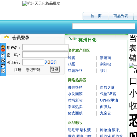
首 页
商品列表
当
会员登录
杭州日化
表
用户名：
名优农产品区
密 码：
销
蜂蜜
紫薯面
验证码：
鸡蛋
剁辣椒
注册
忘记密码
红薯粉丝
茶叶
网络热卖区
微信热销
自然之谜
水洗面膜
气垫BB霜
时尚彩妆
OPI/指甲油
泰国热卖
面膜贴
猪皮面膜
九朵云
正品彩妆
睫毛膏 增长液
卸妆油 液 乳
唇彩 唇膏 口红
眼线液 眼线笔