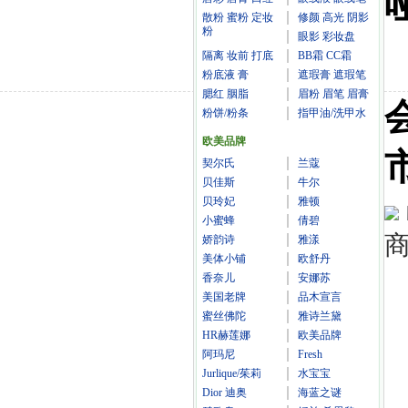
散粉 蜜粉 定妆
修颜 高光 阴影
粉
眼影 彩妆盘
隔离 妆前 打底
BB霜 CC霜
粉底液 膏
遮瑕膏 遮瑕笔
腮红 胭脂
眉粉 眉笔 眉膏
粉饼/粉条
指甲油/洗甲水
欧美品牌
契尔氏
兰蔻
贝佳斯
牛尔
贝玲妃
雅顿
小蜜蜂
倩碧
商
娇韵诗
雅漾
美体小铺
欧舒丹
香奈儿
安娜苏
美国老牌
品木宣言
蜜丝佛陀
雅诗兰黛
HR赫莲娜
欧美品牌
阿玛尼
Fresh
Jurlique/茱莉
水宝宝
Dior 迪奥
海蓝之谜