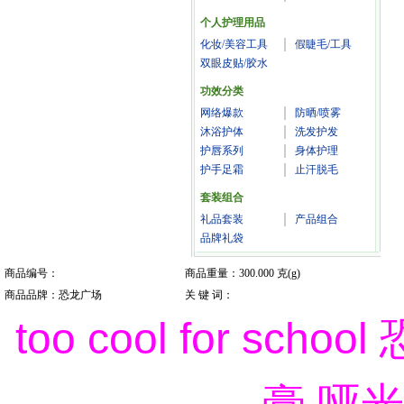
个人护理用品
化妆/美容工具
假睫毛/工具
双眼皮贴/胶水
功效分类
网络爆款
防晒/喷雾
沐浴护体
洗发护发
护唇系列
身体护理
护手足霜
止汗脱毛
套装组合
礼品套装
产品组合
品牌礼袋
商品编号：
商品重量：300.000 克(g)
商品品牌：恐龙广场
关 键 词：
too cool for s
膏 哑