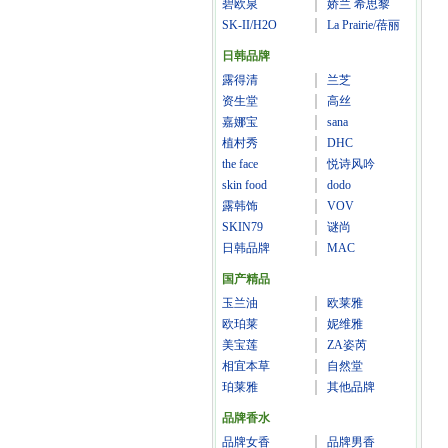
碧欧泉
娇兰 希思黎
SK-II/H2O
La Prairie/蓓丽
日韩品牌
露得清
兰芝
资生堂
高丝
嘉娜宝
sana
植村秀
DHC
the face
悦诗风吟
skin food
dodo
露韩饰
VOV
SKIN79
谜尚
日韩品牌
MAC
国产精品
玉兰油
欧莱雅
欧珀莱
妮维雅
美宝莲
ZA姿芮
相宜本草
自然堂
珀莱雅
其他品牌
品牌香水
品牌女香
品牌男香